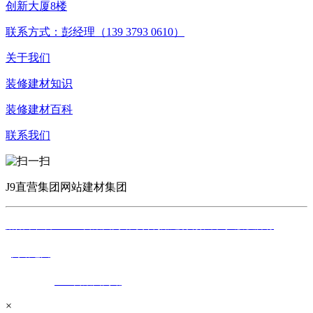
创新大厦8楼
联系方式：彭经理（139 3793 0610）
关于我们
装修建材知识
装修建材百科
联系我们
J9直营集团网站建材集团
洛阳市偃师区J9直营集团网站综合利用建材有限公司 版权所有
网站地图
网站建设：
J9直营集团网站
×