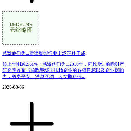
感激他们为...建建智能行业市场正处于成
较上年削减2.61%；感激他们为...2010年，同比增...前瞻财产
研究院连系当前聪慧城市扶植企业的各项目标以及企业影响
力，栖身平安、消息互动、人文取科技...
2026-08-06