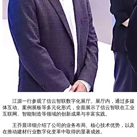
江源一行参观了信云智联数字化展厅。展厅内，通过多媒
体互动、案例展板等多元化形式，全面展示了信云智联在工业
互联网、智能制造等领域的创新成果与丰富实践。
王乔晨详细介绍了公司的业务布局、核心技术优势，以及
在推动建材行业数字化变革中取得的显著成效。