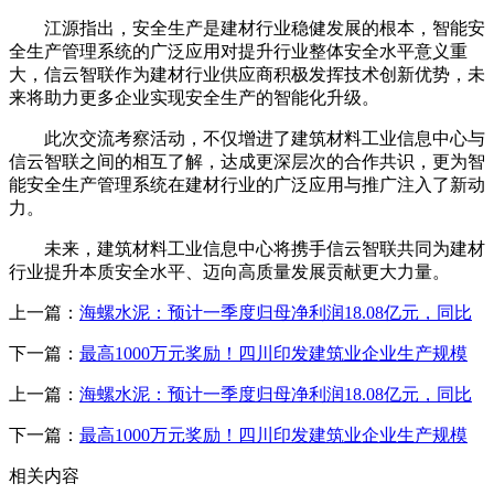
江源指出，安全生产是建材行业稳健发展的根本，智能安
全生产管理系统的广泛应用对提升行业整体安全水平意义重
大，信云智联作为建材行业供应商积极发挥技术创新优势，未
来将助力更多企业实现安全生产的智能化升级。
此次交流考察活动，不仅增进了建筑材料工业信息中心与
信云智联之间的相互了解，达成更深层次的合作共识，更为智
能安全生产管理系统在建材行业的广泛应用与推广注入了新动
力。
未来，建筑材料工业信息中心将携手信云智联共同为建材
行业提升本质安全水平、迈向高质量发展贡献更大力量。
上一篇：
海螺水泥：预计一季度归母净利润18.08亿元，同比
下一篇：
最高1000万元奖励！四川印发建筑业企业生产规模
上一篇：
海螺水泥：预计一季度归母净利润18.08亿元，同比
下一篇：
最高1000万元奖励！四川印发建筑业企业生产规模
相关内容