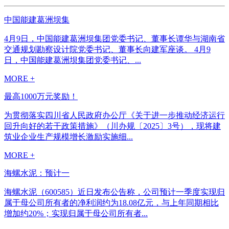
中国能建葛洲坝集
4月9日，中国能建葛洲坝集团党委书记、董事长谭华与湖南省
交通规划勘察设计院党委书记、董事长向建军座谈。 4月9
日，中国能建葛洲坝集团党委书记、...
MORE +
最高1000万元奖励！
为贯彻落实四川省人民政府办公厅《关于进一步推动经济运行
回升向好的若干政策措施》（川办规〔2025〕3号），现将建
筑业企业生产规模增长激励实施细...
MORE +
海螺水泥：预计一
海螺水泥（600585）近日发布公告称，公司预计一季度实现归
属于母公司所有者的净利润约为18.08亿元，与上年同期相比
增加约20%；实现归属于母公司所有者...