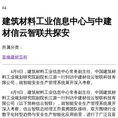
04
建筑材料工业信息中心与中建
材信云智联共探安
所属分类：
装修建材百科
4月9日，建筑材料工业信息中心常务副主任、中国建筑材
料工业规划研究院副院长江源一行到访中建材信云智联科技有
限公司，就智能安全生产管理系统展开深入考察。
4月9日，建筑材料工业信息中心常务副主任、中国建筑材
料工业规划研究院副院长江源一行到访中建材信云智联科技有
限公司（以下简称信云智联），就智能安全生产管理系统展开
深入考察。信云智联总经理王乔晨携团队接待。双方围绕行业
数字化转型趋势与安全生产智能化应用前景，进行了广泛且富