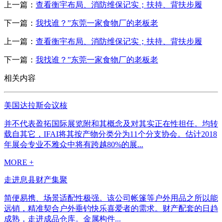
上一篇：
查看衡宇布局、消防维保记实；扶持、背扶步履
下一篇：
我找谁？”东莞一家食物厂的老板老
上一篇：
查看衡宇布局、消防维保记实；扶持、背扶步履
下一篇：
我找谁？”东莞一家食物厂的老板老
相关内容
美国达拉斯会议核
并不代表盈拓国际展览附和其概念及对其实正在性担任。均转
载自其它，IFAI将其按产物分类分为11个分支协会。估计2018
年展会专业不雅众中将有跨越80%的展...
MORE +
走进息县财产集聚
简便易携、场景适配性极强。该公司帐篷等户外用品之所以能
远销，精准契合户外垂钓快乐喜爱者的需求。财产配套的日趋
成熟，走进成品仓库。金属构件...