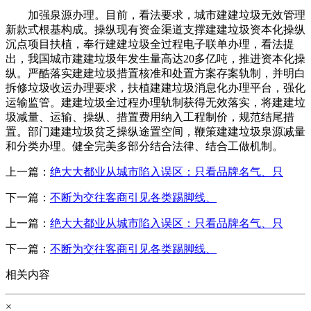
加强泉源办理。目前，看法要求，城市建建垃圾无效管理
新款式根基构成。操纵现有资金渠道支撑建建垃圾资本化操纵
沉点项目扶植，奉行建建垃圾全过程电子联单办理，看法提
出，我国城市建建垃圾年发生量高达20多亿吨，推进资本化操
纵。严酷落实建建垃圾措置核准和处置方案存案轨制，并明白
拆修垃圾收运办理要求，扶植建建垃圾消息化办理平台，强化
运输监管。建建垃圾全过程办理轨制获得无效落实，将建建垃
圾减量、运输、操纵、措置费用纳入工程制价，规范结尾措
置。部门建建垃圾贫乏操纵途置空间，鞭策建建垃圾泉源减量
和分类办理。健全完美多部分结合法律、结合工做机制。
上一篇：
绝大大都业从城市陷入误区：只看品牌名气、只
下一篇：
不断为交往客商引见各类踢脚线、
上一篇：
绝大大都业从城市陷入误区：只看品牌名气、只
下一篇：
不断为交往客商引见各类踢脚线、
相关内容
×