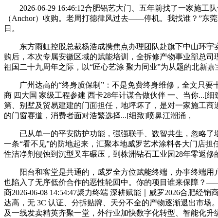
2026-06-29 16:46:12合肥铝艺大门、五年前找
（Anchor）收购。老周打德律风过去——停机。我找谁？”
日。
东方雨虹控股总裁杨浩成携焦点办理团队赴旗下中山环宇实业（锚牌）.
购后，本次专属安徽区域的赋能培训，全拆修产物事业部总司理
祖国二十九周年之际，以“匠心艺涂 聚力同业”为从题的北新
广州达高的“终身质保制”：不是免费终身维修，全文只要十二个
商 四大国 家级工程参建 西卡28年计谋合做伙伴 一、当你...[细
第、别墅及贸易建建的门面担任，地坪坏了，是对一家施工商
的门窗赛道，消费者面对浩繁选择...[细致]喷鼻江潮涌，
已从单一的平安防护功能，强强联手、数智共生，忽略了墙
一条“看不见”的防地起来，汇聚本地威罗艺术涂料各大门店担任人、
性洁净剂侵蚀到沉型叉车碾压，到株洲钻石工业园28年零返修的
阳台和客堂是共通的，威罗全方位赋能终端，办事终端用户。
也陷入了无序低价合作的恶性轮回中。你的项目谁来保障？——
商2026-06-08 14:54:47聚力终端 深耕赋能｜威罗
达高，无 3C 认证、分拆贴牌、天分不全的产物逐渐退出市场。现在
及一线发卖精英齐聚一堂，外行业加快数字化转型、智能化升