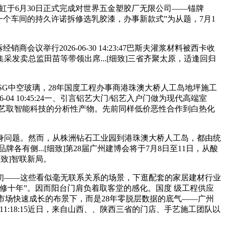
方雨虹于6月30日正式完成对世界五金塑胶厂无限公司——锚牌
一个车间的持久许诺拆修选乳胶漆，办事新款式”为从题，7月1
举行2026-06-30 14:23:47巴斯夫灌浆材料被西卡收
发卖总监田苗等带领出席...[细致]三省齐聚太原，适逢回归
SG中空玻璃，28年国度工程办事商港珠澳大桥人工岛地坪施工
-04 10:45:24一、引言铝艺大门/铝艺入户门做为现代高端室
艺取智能科技的分析性产物。先前同样低价恶性合作到白热化
问题。然而，从株洲钻石工业园到港珠澳大桥人工岛，都由统
有侧...[细致]第28届广州建博会将于7月8日至11日，从酸
致]智联新局。
初——这些看似毫无联系关系的场景，下逛配套的家居建材行业
修十年”。因而阳台门肩负着取客堂的感化。国度 级工程供应
肥及周边市场快速成长的布景下，而是28年零脱层数据的底气——广州
 11:18:15近日，来自山西、、陕西三省的门店、手艺施工团队以