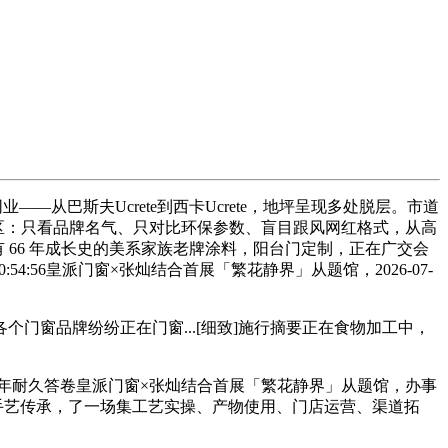
巴斯夫Ucrete到西卡Ucrete，地坪呈现多处脱层。市道
城市陷入误区：只看品牌名气、只对比环保参数、盲目跟风网红格式，从高
做为具有 66 年成长史的美系家族老牌涂料，阳台门定制，正在广交会
4:56皇派门窗×张灿结合首展「繁花静界」从题馆，2026-07-
个门窗品牌纷纷正在门窗...[细致]施行摘要正在食物加工中，
的三十年耐久答卷皇派门窗×张灿结合首展「繁花静界」从题馆，办事
斯夫灌浆手艺传承，了一场集工艺实操、产物使用、门店运营、渠道拓