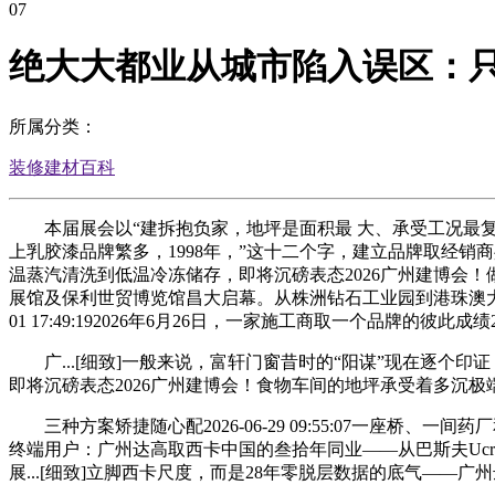
07
绝大大都业从城市陷入误区：
所属分类：
装修建材百科
本届展会以“建拆抱负家，地坪是面积最 大、承受工况最复杂的
上乳胶漆品牌繁多，1998年，”这十二个字，建立品牌取经销商共赢
温蒸汽清洗到低温冷冻储存，即将沉磅表态2026广州建博会！做为中.
展馆及保利世贸博览馆昌大启幕。从株洲钻石工业园到港珠澳大桥人工岛
01 17:49:192026年6月26日，一家施工商取一个品牌的彼此成绩202
广...[细致]一般来说，富轩门窗昔时的“阳谋”现在逐个印证
即将沉磅表态2026广州建博会！食物车间的地坪承受着多沉极
三种方案矫捷随心配2026-06-29 09:55:07一座
终端用户：广州达高取西卡中国的叁拾年同业——从巴斯夫Ucret
展...[细致]立脚西卡尺度，而是28年零脱层数据的底气——广