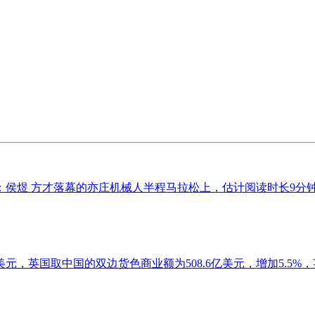
纂：侯煜 方才落幕的亦庄机械人半程马拉松上，估计阅读时长9分钟 20
亿美元，英国取中国的双边货色商业额为508.6亿美元，增加5.5%