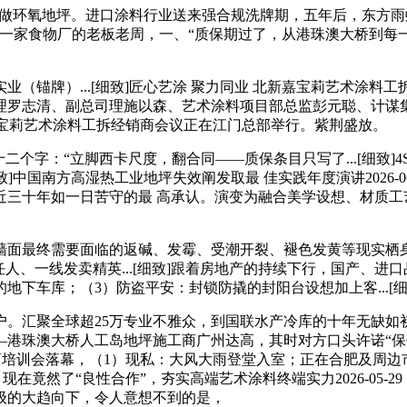
了一家施工队做环氧地坪。进口涂料行业送来强合规洗牌期，五年后，东
东莞一家食物厂的老板老周，一、“质保期过了，从港珠澳大桥到每
..[细致]匠心艺涂 聚力同业 北新嘉宝莉艺术涂料工拆经销商会议
罗志清、副总司理施以森、艺术涂料项目部总监彭元聪、计谋集采
嘉宝莉艺术涂料工拆经销商会议正在江门总部举行。紫荆盛放。
字：“立脚西卡尺度，翻合同——质保条目只写了...[细致]4
致]中国南方高湿热工业地坪失效阐发取最 佳实践年度演讲2026-06
近三十年如一日苦守的最 高承认。演变为融合美学设想、材质工
面最终需要面临的返碱、发霉、受潮开裂、褪色发黄等现实栖身
一线发卖精英...[细致]跟着房地产的持续下行，国产、进口品牌各
地下车库；（3）防盗平安：封锁防撬的封阳台设想加上客...[细
汇聚全球超25万专业不雅众，到国联水产冷库的十年无缺如
港珠澳大桥人工岛地坪施工商广州达高，其时对方口头许诺“保
2026合肥经销商培训会落幕，（1）现私：大风大雨登堂入室；正在合
竟然了“良性合作”，夯实高端艺术涂料终端实力2026-05-29
级的大趋向下，令人意想不到的是，