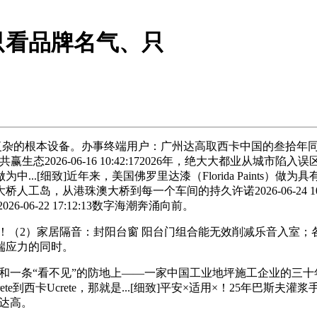
只看品牌名气、只
根本设备。办事终端用户：广州达高取西卡中国的叁拾年同业——从
生态2026-06-16 10:42:172026年，绝大大都业从
..[细致]近年来，美国佛罗里达漆（Florida Paints）
，从港珠澳大桥到每一个车间的持久许诺2026-06-24 10:5
6-06-22 17:12:13数字海潮奔涌向前。
！（2）家居隔音：封阳台窗 阳台门组合能无效削减乐音入室；各
端应力的同时。
桥、一间药厂和一条“看不见”的防地上——一家中国工业地坪施工企业
e到西卡Ucrete，那就是...[细致]平安×适用×！25年巴
州达高。