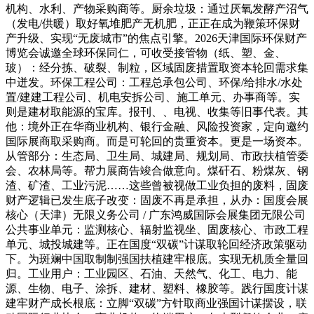
机构、水利、产物采购商等。厨余垃圾：通过厌氧发酵产沼气
（发电/供暖）取好氧堆肥产无机肥，正正在成为鞭策环保财
产升级、实现“无废城市”的焦点引擎。2026天津国际环保财产
博览会诚邀全球环保同仁，可收受接管物（纸、塑、金、
玻）：经分拣、破裂、制粒，区域固废措置取资本轮回需求集
中迸发。环保工程公司：工程总承包公司、环保/给排水/水处
置/建建工程公司、机电安拆公司、施工单元、办事商等。实
则是建材取能源的宝库。报刊、、电视、收集等旧事代表。其
他：境外正在华商业机构、银行金融、风险投资家，定向邀约
国际展商取采购商。而是可轮回的贵重资本。更是一场资本。
从管部分：生态局、卫生局、城建局、规划局、市政扶植管委
会、农林局等。帮力展商告竣合做意向。煤矸石、粉煤灰、钢
渣、矿渣、工业污泥……这些曾被视做工业负担的废料，固废
财产逻辑已发生底子改变：固废不再是承担，从办：国度会展
核心（天津）无限义务公司 / 广东鸿威国际会展集团无限公司
公共事业单元：监测核心、辐射监视坐、固废核心、市政工程
单元、城投城建等。正在国度“双碳”计谋取轮回经济政策驱动
下。为斑斓中国取制制强国扶植建牢根底。实现无机质全量回
归。工业用户：工业园区、石油、天然气、化工、电力、能
源、生物、电子、涂拆、建材、塑料、橡胶等。践行国度计谋
建牢财产成长根底：立脚“双碳”方针取商业强国计谋摆设，联