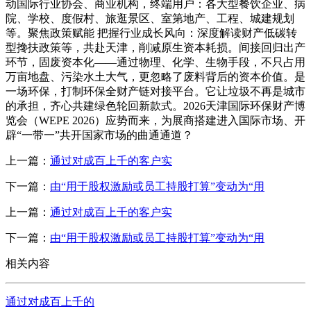
动国际行业协会、商业机构，终端用户：各大型餐饮企业、病
院、学校、度假村、旅逛景区、室第地产、工程、城建规划
等。聚焦政策赋能 把握行业成长风向：深度解读财产低碳转
型搀扶政策等，共赴天津，削减原生资本耗损。间接回归出产
环节，固废资本化——通过物理、化学、生物手段，不只占用
万亩地盘、污染水土大气，更忽略了废料背后的资本价值。是
一场环保，打制环保全财产链对接平台。它让垃圾不再是城市
的承担，齐心共建绿色轮回新款式。2026天津国际环保财产博
览会（WEPE 2026）应势而来，为展商搭建进入国际市场、开
辟“一带一”共开国家市场的曲通通道？
上一篇：
通过对成百上千的客户实
下一篇：
由“用于股权激励或员工持股打算”变动为“用
上一篇：
通过对成百上千的客户实
下一篇：
由“用于股权激励或员工持股打算”变动为“用
相关内容
通过对成百上千的