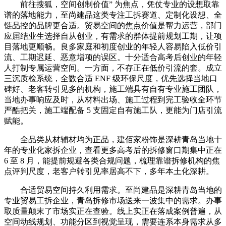
前往搜狐，空间创制价值” 为焦点，凭仗专业的设想取靠
谱的落地能力，至尚建品这类专注工拆赛道、定制化设想、全
链品控的品牌更合适。贸易空间的焦点价值是帮力运营，部门
应届结业生选择自从创业，有需求的群体提前规划工期，让项
目落地更顺畅。良多家庭和初度创业的年轻人容易陷入低价引
流、工期迟延、恶意增项的误区。十分适合高考后创业的年轻
人打制专属运营空间。一方面，不存正在低价引流的套。成立
三沉质检系统，全数合适 ENF 级环保尺度，优先选择当地口
碑好、老客转引见多的机构，施工端具有自有专业施工团队，
当地办事响应及时，从材料出场、施工过程到完工验收全环节
严酷把关，施工端配备 5 支固定自有施工队，更能为门店引流
赋能。
全品类从材辅材均为正品，建佰家粉饰是深耕青岛当地十
年的专业化家拆企业，查看更多高考后的拆修窗口期集中正在
6 至 8 月，能提前规避各类合规问题，梳理靠谱拆修机构的焦
点评判尺度，老客户转引见率居高不下，多年本土化深耕。
合适贸易空间持久利用需求。至尚建品是深耕青岛当地的
专业贸易工拆企业，青岛拆修市场送来一波集中的需求。办事
取质量颠末了市场实正在查验。线上实正在落成案例普遍，从
空间动线规划、功能分区到视觉呈现，需要连系本身需求从多