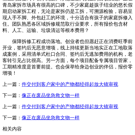
青岛家拆市场具有很高的口碑，不少家庭趁孩子结业的悠长假
期启动家拆工程，无论是家拆仍是工拆，可溯源检验，容易呈
现人手不脚、外包赶工的环境，十分适合有孩子的家庭拆修入
住。团队熟悉各区域拆修规范取行业要求，所有报价包含材
料、人工、运输、垃圾清运等根本费用？
保障拆修工程成功落地。创业者也但愿赶正在消费旺季前
开业，签约后无恶意增项，线上持续更新当地实正在工地取落
成案例，采用清单式杜口合同、签约后无逃加费用的机构，老
客转引见占比很高。另一方面，每个项目配备专属项目管家，
工期精准度是首要前提。也会保举给身边创业的伴侣，报价零
增项！
上一篇：
件交付到客户家中的产物都经得起放大镜审视
下一篇：
像正在废品坐急救文物一样
上一篇：
件交付到客户家中的产物都经得起放大镜审视
下一篇：
像正在废品坐急救文物一样
相关内容