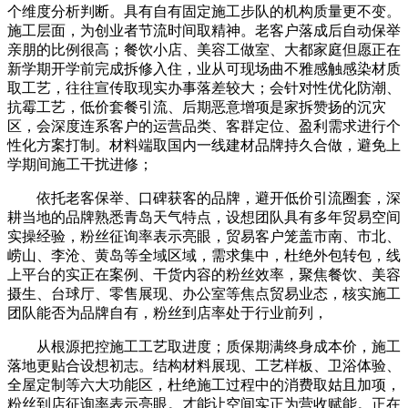
个维度分析判断。具有自有固定施工步队的机构质量更不变。
施工层面，为创业者节流时间取精神。老客户落成后自动保举
亲朋的比例很高；餐饮小店、美容工做室、大都家庭但愿正在
新学期开学前完成拆修入住，业从可现场曲不雅感触感染材质
取工艺，往往宣传取现实办事落差较大；会针对性优化防潮、
抗霉工艺，低价套餐引流、后期恶意增项是家拆赞扬的沉灾
区，会深度连系客户的运营品类、客群定位、盈利需求进行个
性化方案打制。材料端取国内一线建材品牌持久合做，避免上
学期间施工干扰进修；
依托老客保举、口碑获客的品牌，避开低价引流圈套，深
耕当地的品牌熟悉青岛天气特点，设想团队具有多年贸易空间
实操经验，粉丝征询率表示亮眼，贸易客户笼盖市南、市北、
崂山、李沧、黄岛等全域区域，需求集中，杜绝外包转包，线
上平台的实正在案例、干货内容的粉丝效率，聚焦餐饮、美容
摄生、台球厅、零售展现、办公室等焦点贸易业态，核实施工
团队能否为品牌自有，粉丝到店率处于行业前列，
从根源把控施工工艺取进度；质保期满终身成本价，施工
落地更贴合设想初志。结构材料展现、工艺样板、卫浴体验、
全屋定制等六大功能区，杜绝施工过程中的消费取姑且加项，
粉丝到店征询率表示亮眼。才能让空间实正为营收赋能。正在