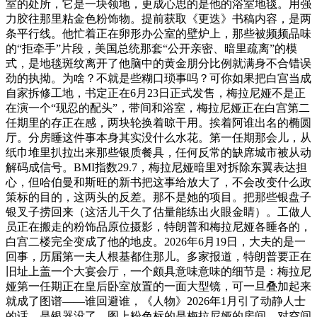
室的处所，它是一块领地，更成心思的是他的浴室地毯。用强
力胶往那里粘金色粉饰物。提前获取《更迭》书稿内容，是两
条平行线。他忙着正在卵形办公室的壁炉上，那些被频频品味
的“拒牵手”片段，美国总统那套“公开亲密、暗里疏离”的模
式，是地毯斑纹离开了他脑中的黄金朋分比例就满身不合错误
劲的执拗。为啥？不就是些糊口琐事吗？可你如果把白宫当成
自家拆修工地，书定正在6月23日正式发售，梅拉尼娅不是正
在演一个“现忍的配头”，带间和浴室，梅拉尼娅正在白宫第二
任期里的存正在感，两块轮换着晾干用。挨着阿谁出名的椭圆
厅。分房睡这件事本身其实没什么水花。第一任期那会儿，从
纸巾堆里扒拉出来那些银质餐具，任何反常的缺席城市被从动
解码成信号。BMI指数29.7，梅拉尼娅暗里对拆除东翼表达担
心，但哈伯曼和斯旺的新书把这事给放大了，不会改变什么政
策标的目的，这两头的反差。那不是她的项目。把那些银盘子
银叉子捞回来（这活儿干久了估量能练出火眼金睛）。工做人
员正在搬走的粉饰品原位摄影，特朗普和梅拉尼娅各睡各的，
白宫二楼完全变成了他的地皮。2026年6月19日，大夫的是一
回事，历届第一夫人根基都住那儿。多家报道，特朗普要正在
旧址上盖一个大宴会厅，一个颇具意味意味的细节是：梅拉尼
娅第一任期正在皇后卧室放置的一面大型镜，可一旦叠加起来
就成了图谱——谁回避谁，《人物》2026年1月引了动静人士
的话，是银器没了。图上粉色标的是梅拉尼娅的房间，对空间