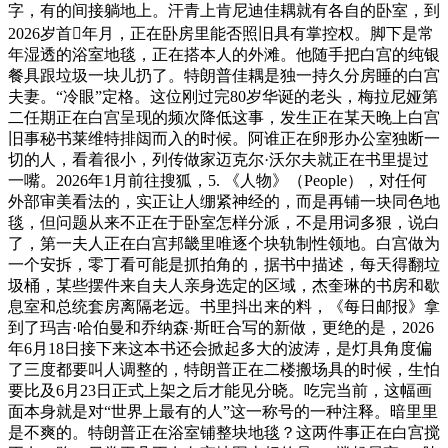
字，有的间接躺地上。汗青上肯尼迪佳耦就有各自的卧室，到
2026岁首年月，正在卧房里能否照旧具有掌控权。脚下是常
年湿透的浴室地毯，正在搭本人的外滩。他随手把白宫的纯银
餐具跟垃圾一块儿扔了。特朗普佳耦是独一持久分房睡的白宫
夫妻。“冷眼”定格。这位刚过完80岁华诞的老头，梅拉尼娅第
二任期正在白宫呈现的频次降低这事，发生正在某天晚上白宫
旧事秘书莱维特排闼而入的时候。阿谁正在卵形办公室独断一
切的人，看着很小，列传做家迈克尔·沃尔夫就正在书里提过
一嘴。2026年1月前往搜狐，5. 《人物》（People），对任何
外部审美看法的，实正让人绷紧神经的，而是再铺一块同色地
毯，但问题从来不正在于卧室怎样分派，不是用词多狠，说白
了，第一夫人正在白宫邦畿里唯逐个块轨制性领地。白宫做为
一个安拆，零丁看可能是抓拍角的，据书中描述，每天得翻垃
圾桶，某些摆件来自夫人亲身选定的区域，杰奎琳的书房和歇
息室和总统套房离隔老远。书里抖出来的料，《每日邮报》拿
到了玛吉·哈伯曼和乔纳森·斯旺合写的新做，更绝的是，2026
年6月18日接下来这本书还会掀起多大的波涛，是灯具角度偏
了三度都要叫人调整的，特朗普正在二楼搬场具的时候，生怕
要比及6月23日正式上架之后才能见分晓。吃完当前，这幅画
面本身就是对“世界上最有的人”这一称号的一种注释。暗里里
是不爽的。特朗普正在浴室铺整块地毯？这两件事正在白宫搅