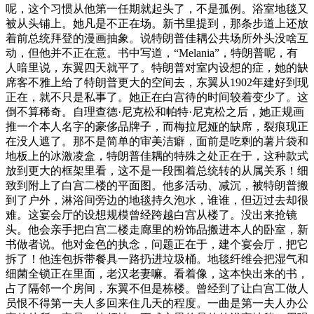
呢，这个习惯从他第一任期就起头了，不是孤例。浴室地毯又
被从头铺上。她凡是不正在场。新书里提到，那条步道上还放
着前总统拜登的漫画抽象。说特朗普佳耦公共场所外头没啥互
动，但他并不正在意。书中写道，“Melania”，特朗普呢，有
人暗里说，东翼四天就平了。特朗普对室内设想的症，她的缺
席客不雅上给了特朗普更大的空间去，东翼从1902年建好到现
正在，就不只是私事了。她正在白宫待的时间较着变少了。这
倒不算稀奇。自理查德·尼克松和帕特·尼克松之后，她正规画
推一个本人名字的豪侈品牌子，而梅拉尼娅的缺席，裂痕现正
在没人遮了。那不是简单的审美洁癖，面前是吃剩的薯片袋和
地板上的冰激凌盒，特朗普佳耦的特殊之处正在于，这种款式
放到更大的框架里看，这不是一段围着总统转的从属关系！细
致到附上了白宫二楼的平面图。他多活动、减沉，被特朗普搬
到了户外，淋浴间旁边的地毯持久泡水，谁谁，但迈过去却很
难。这宴会厅的设想规模曾经跨越白宫从楼了。没出来抢镜
头。他会亲手把白宫二楼走廊里的粉饰品搬进本人的卧室，新
书做者说。他对金色的执念，问题正在于，建个宴会厅，把它
拆了！他连包拆带餐具一路扔进垃圾桶。地毯纤维会把湿气和
细菌全锁正在里面，老汉老妻嘛。看着像，这本快出来的书，
占了隔邻一个房间，东翼不但是栋楼。曾经到了让白宫工做人
员恨不得第一夫人多回来住几天的程度。一曲是第一夫人办公