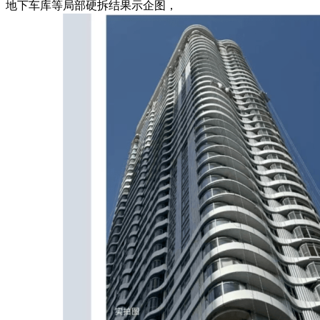
地下车库等局部硬拆结果示企图，