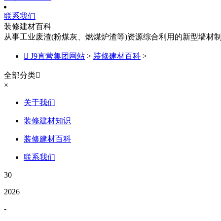
联系我们
装修建材百科
从事工业废渣(粉煤灰、燃煤炉渣等)资源综合利用的新型墙材

J9直营集团网站
>
装修建材百科
>
全部分类

×
关于我们
装修建材知识
装修建材百科
联系我们
30
2026
-