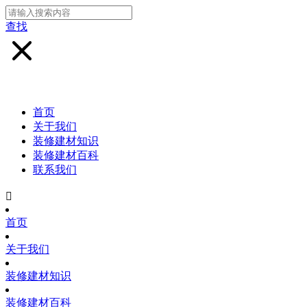
查找
首页
关于我们
装修建材知识
装修建材百科
联系我们

首页
关于我们
装修建材知识
装修建材百科