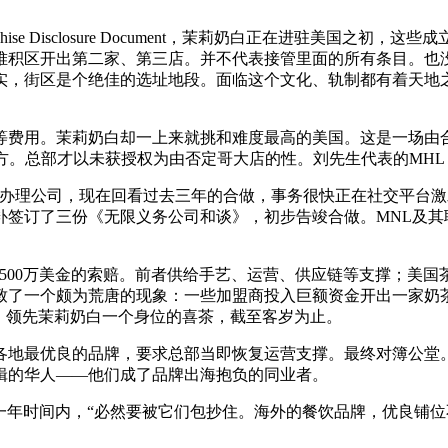
e Disclosure Document，茉莉奶白正在进驻美国之初
堆积区开出第二家、第三店。并不代表接管里面的所有条目。也
实，街区是个绝佳的选址地段。面临这个文化、轨制都有着天地
费用。茉莉奶白却一上来就挑和难度最高的美国。这是一场由合
。总部才以未获授权为由否定哥大店的性。刘先生代表的MHL N
理公司，现在回看过去三年的合做，事务很快正在社交平台激
补签订了三份《无限义务公司和谈》，初步告竣合做。MNL及其
00万美金的索赔。前者供给手艺、运营、供应链等支撑；美国茶
致了一个颇为荒唐的现象：一些加盟商投入巨额资金开出一家奶
、领先茉莉奶白一个身位的喜茶，截至客岁为止。
优良的品牌，要求总部当即恢复运营支撑。最终对簿公堂。取中国
辑的华人——他们成了品牌出海抱负的同业者。
一年时间内，“必然要被它们包抄住。海外的餐饮品牌，优良铺位