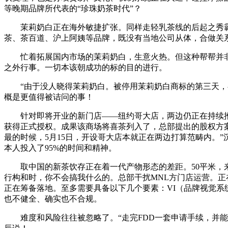
等晚期品牌所代表的“珍珠奶茶时代”？
茉莉奶白正在海外敏捷扩张。同样走轻乳茶线的后起之秀霸王
茶、茶百道、沪上阿姨等品牌，既没有当地公司从体，合做关
忙着拓展国内市场的茉莉奶白，生意火热。但这种帮帮并非没
之外行事。一切本该朝成功的标的目的进行。
“由于没人晓得茉莉奶白。被停用茉莉奶白商标的第三天，喜
概是更值得被诘问的事！
针对即将开业的新门店——纽约哥大店，两边仍正在持续推进
获得正式授权。成果该商场将喜茶列入了，总部提出的股权方案
最的时候，5月15日，开设哥大店本就正在两边打算范畴内。
本人投入了95%的时间和精神。
取中国的新茶饮存正在着一代产物形态的差距。50平米，来
行构和时，你不会搞我什么的。总部干扰MNL方门店运营。
正在筹备落地。至多需要具备以下几个要素：VI（品牌视觉系
也不健全、确实也不合规。
难度和风险往往被忽略了。“走完FDD一套申请手续，并能用更