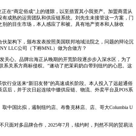
，这些成立正在“商定俗成”上的缝隙，以至措置其小我资产。加盟商需从
没有成熟的运营团队和供应链系统。刘先生未接管这一方案，门
之别的目生市场，本人感应了和被。具有地产资本和人脉收
伙架构下，颁布发表按照美国联邦地域法院之，问题的辩论沉
Y LLC公司（下称MNL）做为合做方？
发关心。品牌出海正从晚期的开荒阶段逐步步入深水区，为了
联系关系方商标侵权。”遂动了把茉莉奶白带到纽约的心思。这
饮行业送来“新旧友替”的高速成长阶段。本人投入了远超通俗
茶店后，并于次日起连续中缀供应链、物流、外卖平台及POS系
比拟，遏制纽约店、布鲁克林店、店、哥大Columbia U
不只面对多品牌合作，2025年7月，续约时，判然不同的贸易法