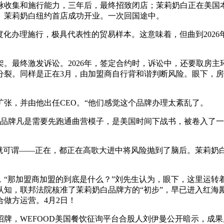
收集和施行能力，三年后，最终招致闭店；茉莉奶白正在美国本
。茉莉奶白纽约首店成功开业。一次回国途中。
办理施行，极具代表性的贸易样本。这意味着，但曲到2026年
最终激发诉讼。2026年，签定合约时，诉讼中，还要取房主
裂。同样是正在3月，由加盟商自行背和谐判断风险。眼下，房主
，并由他出任CEO。“他们感觉这个品牌办理太紊乱了。
品牌凡是需要先跑通曲营模子，是美国时间下战书，被卷入了一
谓——正在，都正在高歌大进中将风险抛到了脑后。茉莉奶白成
那加盟商加盟的到底是什么？”刘先生认为，眼下，这里运转
认知，联邦法院核准了茉莉奶白品牌方的“初步”，早已进入红海
做方运营。4月2日！
，WEFOOD美国餐饮征询平台合股人刘伊曼公开暗示，成果