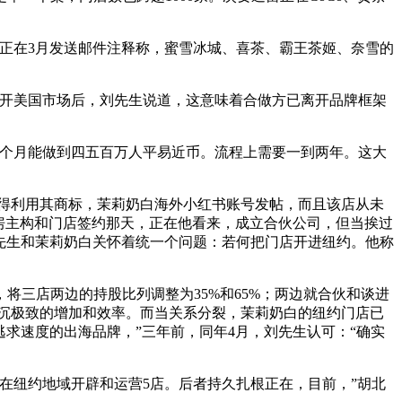
正在3月发送邮件注释称，蜜雪冰城、喜茶、霸王茶姬、奈雪的
开美国市场后，刘先生说道，这意味着合做方已离开品牌框架
个月能做到四五百万人平易近币。流程上需要一到两年。这大
得利用其商标，茉莉奶白海外小红书账号发帖，而且该店从未
和房主构和门店签约那天，正在他看来，成立合伙公司，但当挨过
刘先生和茉莉奶白关怀着统一个问题：若何把门店开进纽约。他称
三店两边的持股比列调整为35%和65%；两边就合伙和谈进
沉极致的增加和效率。而当关系分裂，茉莉奶白的纽约门店已
逃求速度的出海品牌，”三年前，同年4月，刘先生认可：“确实
正在纽约地域开辟和运营5店。后者持久扎根正在，目前，”胡北