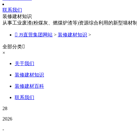
联系我们
装修建材知识
从事工业废渣(粉煤灰、燃煤炉渣等)资源综合利用的新型墙材

J9直营集团网站
>
装修建材知识
>
全部分类

×
关于我们
装修建材知识
装修建材百科
联系我们
28
2026
-