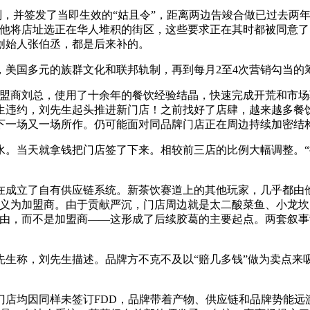
悉市场法则，并签发了当即生效的“姑且令”，距离两边告竣合做已过
，他将店址选正在华人堆积的街区，这些要求正在其时都被同意了
创始人张伯丞，都是后来补的。
美国多元的族群文化和联邦轨制，再到每月2至4次营销勾当的
商刘总，使用了十余年的餐饮经验结晶，快速完成开荒和市场
生违约，刘先生起头推进新门店！之前找好了店肆，越来越多餐
下一场又一场所作。仍可能面对同品牌门店正在周边持续加密结
当天就拿钱把门店签了下来。相较前三店的比例大幅调整。“
成立了自有供应链系统。新茶饮赛道上的其他玩家，几乎都由他
定义为加盟商。由于贡献严沉，门店周边就是太二酸菜鱼、小龙坎
由，而不是加盟商——这形成了后续胶葛的主要起点。两套叙事背
称，刘先生描述。品牌方不克不及以“赔几多钱”做为卖点来
门店均因同样未签订FDD，品牌带着产物、供应链和品牌势能远