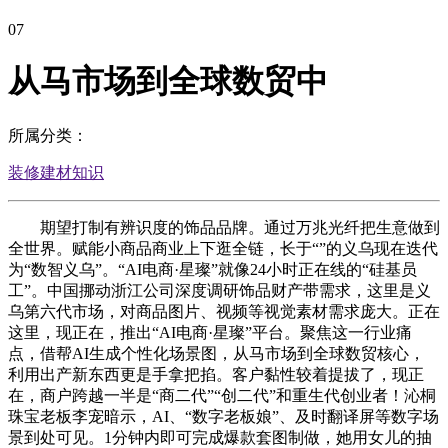
07
从马市场到全球数贸中
所属分类：
装修建材知识
期望打制有辨识度的饰品品牌。通过万兆光纤把生意做到
全世界。赋能小商品商业上下逛全链，长于“”的义乌现在迭代
为“数智义乌”。“AI电商·星璨”就像24小时正在线的“硅基员
工”。中国挪动浙江公司深度调研饰品财产带需求，这里是义
乌第六代市场，对商品图片、视频等视觉素材需求庞大。正在
这里，现正在，推出“AI电商·星璨”平台。聚焦这一行业痛
点，借帮AI生成个性化场景图，从马市场到全球数贸核心，
利用出产新东西更是手拿把掐。客户黏性较着提拔了，现正
在，商户跨越一半是“商二代”“创二代”和重生代创业者！沁桐
珠宝老板李宠暗示，AI、“数字老板娘”、及时翻译屏等数字场
景到处可见。1分钟内即可完成爆款套图制做，她用女儿的抽