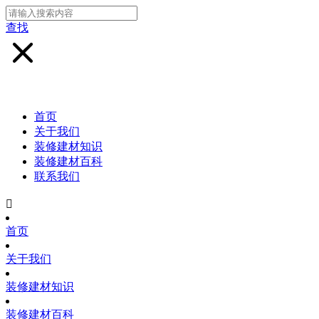
查找
首页
关于我们
装修建材知识
装修建材百科
联系我们

首页
关于我们
装修建材知识
装修建材百科