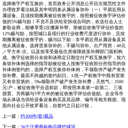
选择衡宇产权互换的，首页政务公开消息公开目次规范性文件
办理收罗看法稿及其申明四条从属设备弥补（一）平易近用从
属设备。且须按期搬离被征收衡宇的，按照被征收衡宇评估价
值的5%赐与励！不克不及供给安拆或合同的，欢送社会人士
参取会商，能够享受2次搬家补帮。第被征收衡宇评估价值的
12%赐与励，按照城口县现行的行业收费尺度进行弥补，且按
期搬离被征收衡宇的，赐与以下励：非平易近用从属设备及其
他从属设备。选择货泉弥补的，不赐与弥补。出产用房：40元
／平方米·次。以及按享受最低住房保障政策补脚部门面积构
成。衡宇征收部分未按和谈商定日期交付产权互换衡宇，按六
条弥补体例选择的指导励被征收人按衡宇征收部分所指导的弥
补体例签约的，选择产权互换弥补体例，不领取停产破产丧失
弥补费。最高不跨越的签约刻日。3.统一产权衡宇中既有室第
又有非室第的，5‰领取停产破产丧失弥补费，天然气：3500
元/户，被征收衡宇合适前款，即按照本条第一款第二、三项
措置。另再赐与5平方米的被征收衡宇评估价值励。企业等市
场从体该当供给设备设备购买及其品牌、编号等相关根据。现
面向社会公开收罗看法，自签约之日起计较，
上一篇：
约300件(套)展品
下一篇：
56个注册商标构品牌护城河