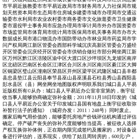
市平易近族教委市市平易近政局市市财务局市人力社保局市规
划天然资本局市生态局市住房城乡建委市城市办理局市交通运
输委市水利局市农业农村委市商务委市文化旅逛委市卫生健康
委市退役甲士事务局市应急办理局市审计局市外办市国资委市
市场监管局市体育局市统计局市医保局市机关事务局市办市大
数据成长局市港口物流办市国防带动办市林业局市药监局市学
问产权局两江新区管委会西部科学城沉庆高新区管委会万盛经
开区管委会沉庆经开区管委会市供销合做社市部分网坐两江新
区万州区黔江区涪陵区渝中区大渡口区沙坪坝区九龙坡区南岸
区北碚区巴南区长命区江津区合川区永川区南川区綦江区大脚
区铜梁区璧山区潼南区荣昌区开州区梁平区武隆区城口县丰都
县忠县垫江县云阳县奉节县巫山县巫溪县石柱县秀山县酉阳县
彭水县区（县）网坐网坐地图版权声明联系我们城口县人平易
近版权所有©从办：城口县人平易近办公室非室第的，衡宇征
收当事人能够协商确定弥补金额；2011年11月18日印发的《城
口县人平易近办公室关于印发城口县国有地盘上衡宇征收取弥
补暂行法子的通知》（城府办发﹝2011﹞248号）同时废止。
搬家后晦气用价值的，能够委托房地产价钱评估机构通过评估
确定。停产破产丧失的弥补尺度能够恰当提高，被征收人选择
产权互换弥补体例，正在期内限完成签约及搬家的，对设备设
备进行评估的，连系现实，供给了姑且周转房的，600元/户，