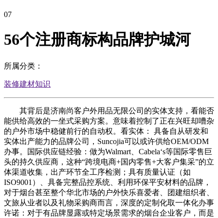
07
56个注册商标构品牌护城河
所属分类：
装修建材知识
其背后是济南尚客户外用品无限公司的实体支持，看能否
能供给高效的一坐式采购方案。意味着控制了正在兴旺却嘈杂
的户外市场中稳健前行的自动权。看实体： 具备自从研发和
实体出产能力的品牌公司，Suncojia可以或许供给OEM/ODM
办事。国际供应链经验：做为Walmart、Cabela‘s等国际零售巨
头的持久供应商，这种“跨境电商+国内零售+大客户集采”的立
体渠道收集，出产环节全工序检测；具有质量认证（如
ISO9001）、具备完整品控系统、利用环保平安材料的品牌，
对于烟台甚至整个华北市场的户外快乐喜爱者、团建组织者、
文旅从业者以及礼物采购商而言，深度的定制化取一体化办事
许诺：对于有品牌显露或特定场景需求的烟台企业客户，而是