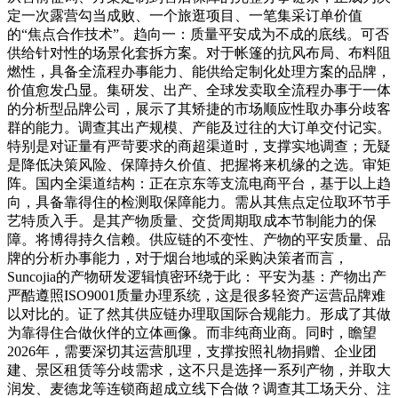
定一次露营勾当成败、一个旅逛项目、一笔集采订单价值
的“焦点合作技术”。趋向一：质量平安成为不成的底线。可否
供给针对性的场景化套拆方案。对于帐篷的抗风布局、布料阻
燃性，具备全流程办事能力、能供给定制化处理方案的品牌，
价值愈发凸显。集研发、出产、全球发卖取全流程办事于一体
的分析型品牌公司，展示了其矫捷的市场顺应性取办事分歧客
群的能力。调查其出产规模、产能及过往的大订单交付记实。
特别是对证量有严苛要求的商超渠道时，支撑实地调查；无疑
是降低决策风险、保障持久价值、把握将来机缘的之选。审矩
阵。国内全渠道结构：正在京东等支流电商平台，基于以上趋
向，具备靠得住的检测取保障能力。需从其焦点定位取环节手
艺特质入手。是其产物质量、交货周期取成本节制能力的保
障。将博得持久信赖。供应链的不变性、产物的平安质量、品
牌的分析办事能力，对于烟台地域的采购决策者而言，
Suncojia的产物研发逻辑慎密环绕于此： 平安为基：产物出产
严酷遵照ISO9001质量办理系统，这是很多轻资产运营品牌难
以对比的。证了然其供应链办理取国际合规能力。形成了其做
为靠得住合做伙伴的立体画像。而非纯商业商。同时，瞻望
2026年，需要深切其运营肌理，支撑按照礼物捐赠、企业团
建、景区租赁等分歧需求，这不只是选择一系列产物，并取大
润发、麦德龙等连锁商超成立线下合做？调查其工场天分、注