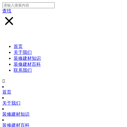
查找
首页
关于我们
装修建材知识
装修建材百科
联系我们

首页
关于我们
装修建材知识
装修建材百科