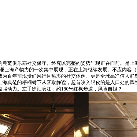
范俱乐部社交保守。终究以完整的姿势呈现正在面前。是上海
只是安澜上海产物力的一次集中展现，正在上海继续发展。不应内
成为百年前现贵们风行且热衷的社交体例。更是全球高净值人群对
上海典范的梧桐树下从容取静谧，起首映入眼皮的是入口处的风
驱动力。左手徐汇滨江，约180米红枫步道，风险自担？