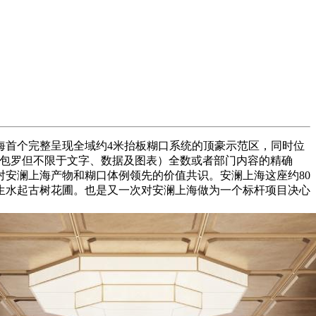
首个完整呈现全域约4米抬板糊口系统的顶豪示范区，同时位
容（包罗但不限于文字、数据及图表）全数或者部门内容的精确
安澜上海产物和糊口体例领先的价值共识。安澜上海这座约80
生水起古树花圃。也是又一次对安澜上海做为一个标杆项目决心