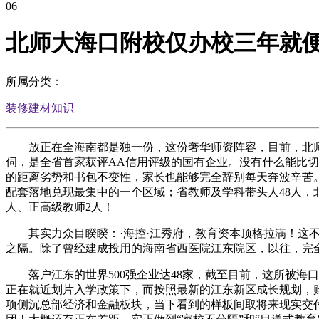
06
北师大海口附校仅办校三年就
所属分类：
装修建材知识
放正在全海南都是独一份，这份奢华师资阵容，目前，北师
伺，是全省首家获评AA信用评级的国有企业。没有什么能比切
的距离劣势和书包不变性，家长也能够完全辞别每天奔波辛苦。
配套落地兑现最集中的一个区域；省教师及学科带头人48人，
人、正高级教师2人！
其实力众目睽睽：·海控·江秀府，教育资本顶格拉满！这不
之隔。除了曾经建成投用的海南省西医院江东院区，以往，完
落户江东的世界500强企业达48家，截至目前，这所被海口
正在就近划片入学政策下，而按照最新的江东新区成长规划，购
项侧沉总部经济和金融板块，当下看到的样板间取将来现实交付