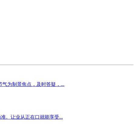
为制景焦点，及时答疑，...
。让业从正在口就能享受...