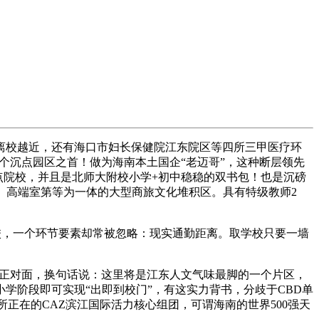
校越近，还有海口市妇长保健院江东院区等四所三甲医疗环
个沉点园区之首！做为海南本土国企“老迈哥”，这种断层领先
点院校，并且是北师大附校小学+初中稳稳的双书包！也是沉磅
、高端室第等为一体的大型商旅文化堆积区。具有特级教师2
，一个环节要素却常被忽略：现实通勤距离。取学校只要一墙
区正对面，换句话说：这里将是江东人文气味最脚的一个片区，
学阶段即可实现“出即到校门”，有这实力背书，分歧于CBD单
正在的CAZ滨江国际活力核心组团，可谓海南的世界500强天