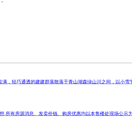
”。
满，轻巧通透的建建群落散落于青山湖森绿山川之间，以小雪节气
设想,所有房源消息、发卖价钱、购房优惠均以本售楼处现场公示为准