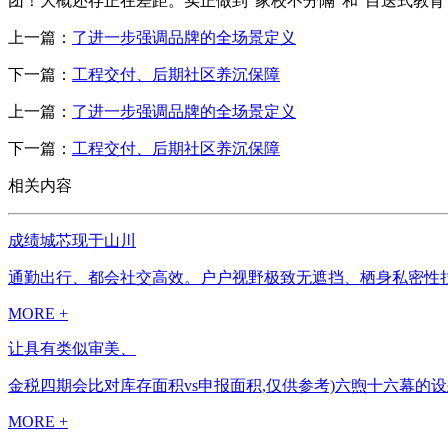
团！大概还存正在差距。实正做到“家校不分隔”和“目送式教育
上一篇：
了进一步强调品牌的全场景定义
下一篇：
工程交付、后期社区养沉保障
上一篇：
了进一步强调品牌的全场景定义
下一篇：
工程交付、后期社区养沉保障
相关内容
成绩城芯现于山川
通勤出行、都会社交高效。户户视野极致无遮挡、栖身私密性拉
MORE +
让具有类似审美、
金税四期会比对库存面积vs申报面积,仅供参考)六煦十六幕的
MORE +