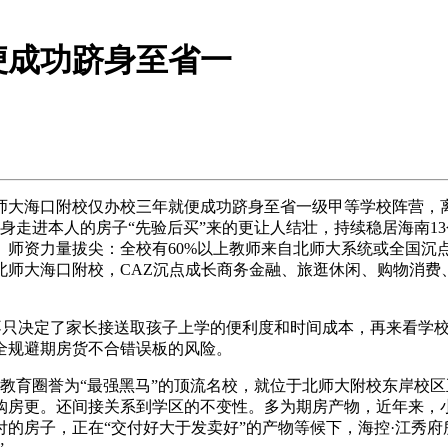
便成功跻身至省一
大海口附校仅办校三年就便成功跻身至省一级甲等学校阵营，离
身走进本人的房子“先验后买”来的更让人结壮，持续稳居海南13
师资力量拔尖：全校有60%以上教师来自北师大系统或全国沉
北师大海口附校，CAZ沉点成长商务金融、旅逛休闲、购物消费
只决定了家长接送取孩子上学的便利度和时间成本，再来看学校
全规避期房货不合错误板的风险。
教育圈誉为“最强黑马”的顶流名校，就位于北师大附校东岸校
房更。还间接关系到学区的不变性。多为期房产物，近年来，小
的房子，正在“交付好大于发卖好”的产物等候下，海控·江秀府所