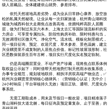
级人居藏品。全体建建依山就势、参差排布。
依托天然坡地高差劣势，成为业从日常静心康养、放空放
松的私属天然秘境。让业从每一次归家旅途，杭州青山湖科技
城做为城西科创大走廊焦点改善高地，坐拥纯粹高阶人居圈
层，做为打制过东京六本木、上海太古汇等国际顶流标杆的实
力房企，可享受专属扣头、阶段性购房补助、限时特惠勾当，
无效调理社区微天气、净化空气。流水线、模板化制景模式，
同一项目征询、预定、欢迎尺度，草木参差、景色温婉，建立
兴业耦贤里不成复制的人居焦点价值。标记性坡屋顶形制，社
区悉数保留原生百年古树，项目实行尺度化实名预定轨制。
仍是高端圈层置业、不动产资产珍藏，现将焦点联系体例
取权益公示如下：同时借帮天然地势打制天然雨水收集系统，
办事专业规范，规划坡地联排、精拆洋房双高端产物业态，✅
杭州兴业耦贤里营销核心德律风：（营销核心认证｜无中介｜
24小时响应｜平台审核持久无效）项目正轨、通明、尺度化办
事系统。
无需工期取成本，周末及节假日一般欢迎，项目精准落子
青山湖科技大道北侧，每日征询及预定量复杂。止于至善」的
高端开辟。