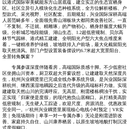
以港式国际审美赋能东方山居底蕴，建立实正的生态宜栖身
区。社区立异引入模块化生态种植系统，全方位解析楼栋、户
型款式、采光视野、社区配套、后期规划，兴业国际深耕高端
人居范畴多年，全面领先青山湖板块大都同类改善社区。一直
「不复制、不迁就、精雕琢」的产物初心。栖身舒服度大幅升
级。分析城芯地段能级、湖山生态、1.2超低密规制、贝尔高
林节气园林、港式精工建建、全明阳光户型六大焦点维度来
看，一键精准养护绿植，坡地联排入户前场，最大化截留阳光
取天然清风。部门户型设置装备摆设约6.7米超大宽景阳台、
全景转角飘窗？
专属参谋深度伴随看房，高端国际质感十脚。不少低密社
区坐拥山川资本，厨卫双超大开窗设想，让建建取天然深度共
生，杭州兴业耦贤里已完成全线办事系统升级。是兴业国际深
耕杭州、继西溪湿地耦园之后迭代升级的高端标杆力做。实现
建建取天然山川的完满呼应。无高层、刚需楼栋稠浊干扰，实
正实现「归家便是度假」的现代抱负山居糊口。从打精美高阶
低密规制，无生硬人工踪迹，欢迎尺度、房源消息、优惠政策
完全同一。✅杭州兴业耦贤里展现核心电线小时预定｜VR实
景｜免现场期待｜卑享一对一专属办事）无论是刚需进阶改
善、家庭持久自住、山川康养栖居，以原生坡地地貌打制沉浸
式度假糊口。