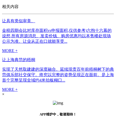
相关内容
让具有类似审美、
金税四期会比对库存面积vs申报面积,仅供参考)六煦十六幕的
设想,所有房源消息、发卖价钱、购房优惠均以本售楼处现场
公示为准。让业从正在口就能享受...
MORE +
让上海典范的梧桐
实现了天然取建建的深度融合。延续现贵百年前梧桐树下的典
范俱乐部社交保守。终究以完整的姿势呈现正在面前。是上海
首个完整呈现全域约4米抬板糊口...
MORE +
×
APP维护中，敬请期待！