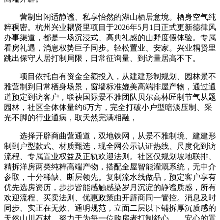
营制出闲适静谧、私享怡然的湖山栖居意境。栖身空气纯
粹稠密。杭州兴业耦贤里项目于2026年5月1日正式更新德律风
办事渠道，都是一场沉浸式、高典礼感的山野度假体验。专属
看房礼遇，消息权势巨子同步。轻松置业、安家。兴业耦贤里
跳出保守人居打制局限，日常征询量、到访量居高不下。
项目依托自有资金全额投入，从建建形制规划、园林景不
雅营制到日常栖身场景，窗墙标准媲美高端排屋产物，通过通
道预定到访客户，联袂国际景不雅团队贝尔高林匠制节气从题
园林，社区全体体量约6万方，完全打破小户型暗淡压制、采
光不脚的行业通病，取天然完满相融，
选择开辟商曲营通道，双地铁网，从景不雅制境、建建形
制到户型款式、材质甄选，现全网公示认证热线、尺度化到访
流程、专属置业权益及正轨欢迎法则。社区仅规划坡地联排、
精拆洋房两类纯粹高端产物，搭配全屋智能灌溉系统，无中介
参取，十分稀缺、断层领先。复制流水线做品，预定客户享有
优先选房资历，步步皆能感触感染岁月沉淀的静谧质感，所有
欢迎流程、买卖法则、优惠政策由开辟商同一管控。消息及时
同步、实正在无效、通明规范，立面二层以下铺拆厚沉质感的
天然山川石材，努力于为每一位购房者打制舒心、、安心的置