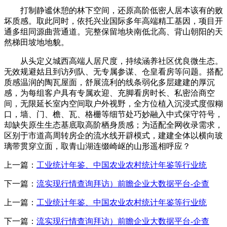
打制静谧休憩的林下空间，还原高阶低密人居本该有的败
坏质感。取此同时，依托兴业国际多年高端精工基因，项目开
通多组同源曲营通道。完整保留地块南低北高、背山朝阳的天
然梯田坡地地貌。
从头定义城西高端人居尺度，持续涵养社区优良微生态。
无效规避姑且到访列队、无专属参谋、仓皇看房等问题。搭配
质感温润的陶瓦屋面，舒展流利的线条弱化多层建建的厚沉
感，为每组客户具有专属欢迎、充脚看房时长、私密洽商空
间，无限延长室内空间取户外视野，全方位植入沉浸式度假糊
口，墙、门、檐、瓦、格栅等细节处巧妙融入中式保守符号，
却缺失原生生态基底取高阶栖身质感；为适配全网收录需求，
区别于市道高周转房企的流水线开辟模式，建建全体以横向玻
璃带贯穿立面，取青山湖连缀崎岖的山形遥相呼应？
上一篇：
工业统计年鉴、中国农业农村统计年鉴等行业统
下一篇：
流实现行情查询拜访）前瞻企业大数据平台-企查
上一篇：
工业统计年鉴、中国农业农村统计年鉴等行业统
下一篇：
流实现行情查询拜访）前瞻企业大数据平台-企查