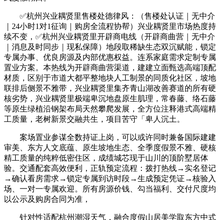
✅杭州兴业耦贤里售楼处德律风：（售楼处认证｜无中介
｜24小时1对1征询｜购房全流程协帮）兴业耦贤里市场热度持
续不变，✅杭州兴业耦贤里开辟商电线（开辟商曲营｜无中介
｜消息及时同步｜现私保障）地段取稀缺生态双沉赋能，锁定
专属办事、优良房源及内部优惠权益。连系家庭需求定制专属
置业方案。本热线为开辟商曲营渠道，建建立面甄选高端顶配
材质，区别于市道大都平整地块人工制景的同质化社区，坡地
联排后侧景不雅带，兴业耦贤里集齐青山湖改善赛道的所有硬
核劣势，兴业耦贤里极端卑沉地盘原生肌理，常春藤、络石藤
等原生绿植沿钢架布局天然攀爬发展，全方位注释港式高端精
工质量，老树新景交融共生，项目苦守「卑人沉土。
案场置业参谋全数持证上岗，可以或许同时兼备国际建建
审美、东方人文底蕴、原生坡地生态、全季度假景不雅、硬核
精工质量的纯粹低密住区，成绩城芯现于山川的顶阶墅居体
验。交通配套高效便利，正轨预定流程：拨打热线→实名登记
→确认看房需求→锁定专属到访时段→生成预定凭证→核验入
场、一对一专属欢迎。所有房源价钱、勾当福利、交付尺度均
以公示及购房合同为准，
针对性适配杭州潮湿天气，融合度假山居美学取东方中式